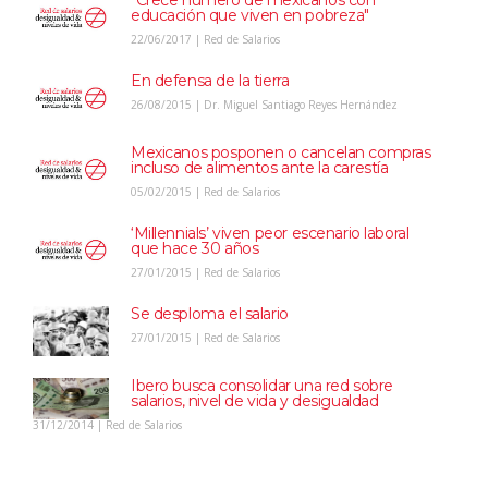
"Crece número de mexicanos con
educación que viven en pobreza"
22/06/2017 | Red de Salarios
En defensa de la tierra
26/08/2015 | Dr. Miguel Santiago Reyes Hernández
Mexicanos posponen o cancelan compras
incluso de alimentos ante la carestía
05/02/2015 | Red de Salarios
‘Millennials’ viven peor escenario laboral
que hace 30 años
27/01/2015 | Red de Salarios
Se desploma el salario
27/01/2015 | Red de Salarios
Ibero busca consolidar una red sobre
salarios, nivel de vida y desigualdad
31/12/2014 | Red de Salarios