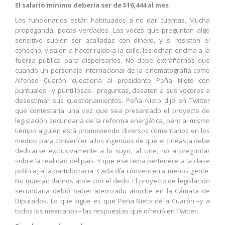
El salario mínimo debería ser de $16,444 al mes
Los funcionarios están habituados a no dar cuentas. Mucha
propaganda, pocas verdades. Las voces que preguntan algo
sensitivo suelen ser acalladas con dinero, y si resisten el
cohecho, y salen a hacer ruido a la calle, les echan encima a la
fuerza pública para dispersarlos. No debe extrañarnos que
cuando un personaje internacional de la cinematografía como
Alfonso Cuarón cuestiona al presidente Peña Nieto con
puntuales –y puntillosas– preguntas, desaten a sus voceros a
desestimar sus cuestionamientos. Peña Nieto dijo en Twitter
que contestaría una vez que sea presentado el proyecto de
legislación secundaria de la reforma energética, pero al mismo
tiempo alguien está promoviendo diversos comentarios en los
medios para convencer a los ingenuos de que el cineasta debe
dedicarse exclusivamente a lo suyo, al cine, no a preguntar
sobre la realidad del país. Y que ese tema pertenece a la clase
política, a la partidocracia. Cada día convencen a menos gente.
No quieran darnos atole con el dedo. El proyecto de legislación
secundaria debió haber aterrizado anoche en la Cámara de
Diputados. Lo que sigue es que Peña Nieto dé a Cuarón –y a
todos los mexicanos– las respuestas que ofreció en Twitter.