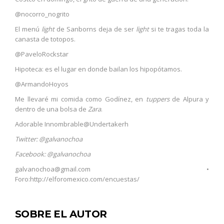
@nocorro_nogrito
El menú
light
de Sanborns deja de ser
light
si te tragas toda la
canasta de totopos.
@PaveloRockstar
Hipoteca: es el lugar en donde bailan los hipopótamos.
@ArmandoHoyos
Me llevaré mi comida como Godínez, en
tuppers
de Alpura y
dentro de una bolsa de
Zara
.
Adorable Innombrable
@Undertakerh
Twitter:
@galvanochoa
Facebook:
@galvanochoa
galvanochoa@gmail.com
•
Foro:
http://elforomexico.com/encuestas/
SOBRE EL AUTOR