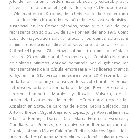
jefe de familia en el orden material, social y cultural, y para
proveer a la educación obligatoria de los hijos’’. De acuerdo con
el Observatorio de Salarios, de la Universidad Iberoamericana,
el sueldo mínimo ha sufrido una pérdida de su valor adquisitivo
sustancial en las últimas décadas, tanto que al día de hoy
representa tan sólo 25.2% de su valor real del año 1976. Como
base de negociación salarial afecta a los demás salarios. El
mínimo constitucional –dice el observatorio– debe ascender a
$16 mil 444 pesos 76 centavos al mes, tal como lo señala el
artículo 123 constitucional. Sin embargo, la Comisión Nacional
de Salarios Mínimos, entidad dominada por el gobierno, los
representantes de la cúpula empresarial y los líderes charros,
lo fijó en mil 913 pesos mensuales para 2014 (zona B). Un
ciudadano con un ingreso así vende su voto barato. El equipo
del observatorio está formado por Miguel Reyes Hernández,
director; Humberto Morales y Rosalío Valseca, de la
Universidad Autónoma de Puebla; Jeffrey Bortz, Universidad
Appalachian State, de Carolina del Norte; Cecilia Salgado, José
Antonio Bretón, Miguel Alejandro López, Jorge Abascal Jiménez,
Eduardo Bermejo, Danae Díaz, María Fernanda Escobar y
Claudia Isabel Fuentes, de la Universidad Iberoamericana de
Puebla, así como Miguel Calderón Chelius y Marcos Águila, de la
Universidad Autónoma Metropolitana. Además, Liliana Reyes,