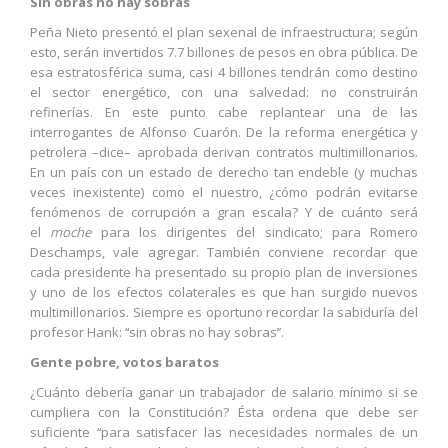
Sin obras no hay sobras
Peña Nieto presentó el plan sexenal de infraestructura; según
esto, serán invertidos 7.7 billones de pesos en obra pública. De
esa estratosférica suma, casi 4 billones tendrán como destino
el sector energético, con una salvedad: no construirán
refinerías. En este punto cabe replantear una de las
interrogantes de Alfonso Cuarón. De la reforma energética y
petrolera –dice– aprobada derivan contratos multimillonarios.
En un país con un estado de derecho tan endeble (y muchas
veces inexistente) como el nuestro, ¿cómo podrán evitarse
fenómenos de corrupción a gran escala? Y de cuánto será
el
moche
para los dirigentes del sindicato; para Romero
Deschamps, vale agregar. También conviene recordar que
cada presidente ha presentado su propio plan de inversiones
y uno de los efectos colaterales es que han surgido nuevos
multimillonarios. Siempre es oportuno recordar la sabiduría del
profesor Hank: ‘‘sin obras no hay sobras’’.
Gente pobre, votos baratos
¿Cuánto debería ganar un trabajador de salario mínimo si se
cumpliera con la Constitución? Ésta ordena que debe ser
suficiente ‘‘para satisfacer las necesidades normales de un